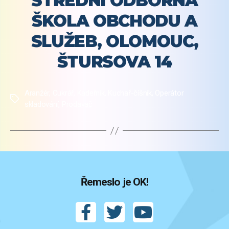
STŘEDNÍ ODBORNÁ
ŠKOLA OBCHODU A
SLUŽEB, OLOMOUC,
ŠTURSOVA 14
Aranžér
,
Cukrář
,
Kadeřník
,
Kuchař-číšník
,
Operátor
Štítky
skladování
,
Prodavač
Řemeslo je OK!