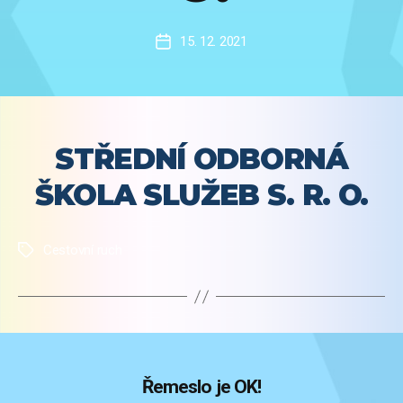
15. 12. 2021
Datum
příspěvku
STŘEDNÍ ODBORNÁ
ŠKOLA SLUŽEB S. R. O.
Cestovní ruch
Štítky
Řemeslo je OK!