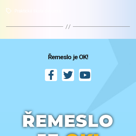
Praktická škola dvouletá
Štítky
Řemeslo je OK!
ŘEMESLO