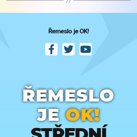
Řemeslo je OK!
ŘEMESLO
JE
OK!
STŘEDNÍ