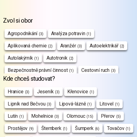
Zvol si obor
Agropodnikání
Analýza potravin
(3)
(1)
Aplikovaná chemie
Aranžér
Autoelektrikář
(2)
(3)
(2)
Autolakýrník
Autotronik
(1)
(2)
Bezpečnostně právní činnost
Cestovní ruch
(1)
(3)
Kde chceš studovat?
Chovatelství
Cukrář
Design interiéru
(1)
(6)
(1)
Hranice
Jeseník
Křenovice
(3)
(3)
(1)
Dopravní prostředky
Ekologie a životní prostředí
(1)
(2)
Lipník nad Bečvou
Lipová-lázně
Litovel
(3)
(1)
(1)
Ekonomika a podnikání
Elektrikář
(3)
(4)
Lutín
Mohelnice
Olomouc
Přerov
(1)
(3)
(15)
(5)
Elektrikář – silnoproud
(3)
Prostějov
Šternberk
Šumperk
Tovačov
(9)
(1)
(6)
(1)
Elektromechanik pro zařízení a stroje
(2)