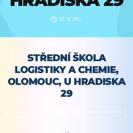
HRADISKA 29
15. 12. 2021
Datum
příspěvku
STŘEDNÍ ŠKOLA
LOGISTIKY A CHEMIE,
OLOMOUC, U HRADISKA
29
Aplikovaná chemie
,
Logistické a finanční služby
,
Provoz a
Štítky
ekonomika dopravy