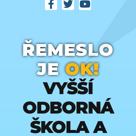
Masér sportovní a rekondiční
(1)
Masér ve zdravotnictví
Mechanik elektrotechnik
(1)
(3)
Mechanik instalatérských a elektrotechnických zařízení
(1)
Mechanik opravář motorových vozidel
(10)
ŘEMESLO
Mechanik plynových zařízení
Mechanik seřizovač
(1)
(4)
JE
OK!
Mechanik strojů a zařízení
Mechanizace a služby
(5)
(2)
Modelářství a návrhářství oděvů
(2)
VYŠŠÍ
Montér suchých staveb
Multimediální tvorba
(3)
(1)
ODBORNÁ
Nábytkářská a dřevařská výroba
Nástrojař
(3)
(2)
Obalová technika
Obchodník
Obráběč kovů
(1)
(4)
(9)
ŠKOLA A
Operátor skladování
Opravář lesnických strojů
(3)
(1)