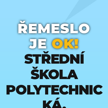
ŘEMESLO
JE
OK!
STŘEDNÍ
ŠKOLA
POLYTECHNIC
KÁ,