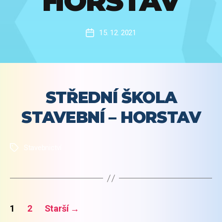
HORSTAV
15. 12. 2021
Datum
příspěvku
STŘEDNÍ ŠKOLA
STAVEBNÍ – HORSTAV
Stavebnictví
Štítky
STRÁNKOVÁNÍ
1
2
Starší
→