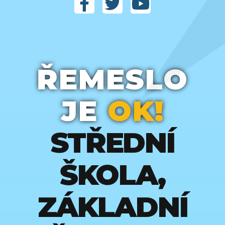
ŘEMESLO
JE
OK!
STŘEDNÍ
ŠKOLA,
ZÁKLADNÍ