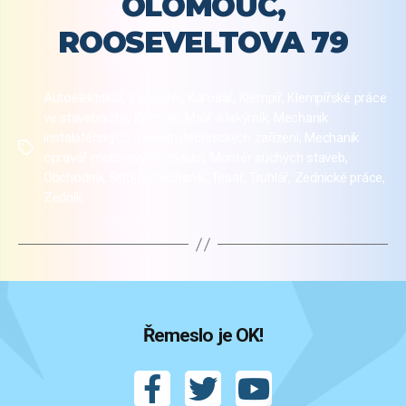
OLOMOUC,
ROOSEVELTOVA 79
Autoelektrikář
,
Instalatér
,
Karosář
,
Klempíř
,
Klempířské práce
ve stavebnictví
,
Kominík
,
Malíř a lakýrník
,
Mechanik
instalatérských a elektrotechnických zařízení
,
Mechanik
Štítky
opravář motorových vozidel
,
Montér suchých staveb
,
Obchodník
,
Strojní mechanik
,
Tesař
,
Truhlář
,
Zednické práce
,
Zedník
Řemeslo je OK!