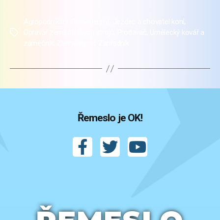
Agropodnikání
,
Chovatelství
,
Jezdec a chovatel koní
,
Opravář zemědělských strojů
,
Prodavač
,
Umělecký kovář a
Štítky
zámečník
,
Zahradnictví
,
Zahradník
Řemeslo je OK!