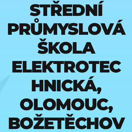
Opravář zemědělských strojů
Opravářské práce
STŘEDNÍ
(5)
(2)
Optik
Ošetřovatel
Pečovatelské služby
(1)
(2)
(4)
PRŮMYSLOVÁ
Pekař
plastů a pryže
(2)
(1)
Podkovář a zemědělský kovář
Polygrafie
(1)
(1)
ŠKOLA
Potravinářská výroba
Potravinářské práce
(2)
(3)
ELEKTROTEC
Požární ochrana
Práce ve stravování
(1)
(3)
Praktická škola dvouletá
Praktická škola jednoletá
(9)
(8)
HNICKÁ,
Prodavač
Prodavačské práce
(8)
(2)
Provoz a ekonomika dopravy
Provozní služby
OLOMOUC,
(2)
(3)
Průmyslová ekologie
Průmyslový design
(1)
(1)
BOŽETĚCHOV
Rekondiční a sportovní masér
Reprodukční grafik
(2)
(1)
Reprodukční grafik pro média
Řezník-uzenář
(1)
(2)