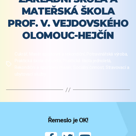
MATEŘSKÁ ŠKOLA
PROF. V. VEJDOVSKÉHO
OLOMOUC-HEJČÍN
Cukrář
,
Masér sportovní a rekondiční
,
Potravinářská výroba
,
Praktická škola dvouletá
,
Praktická škola jednoletá
,
Štítky
Rekondiční a sportovní masér
,
Sociální činnost
,
Stravovací a
ubytovací služby
Řemeslo je OK!