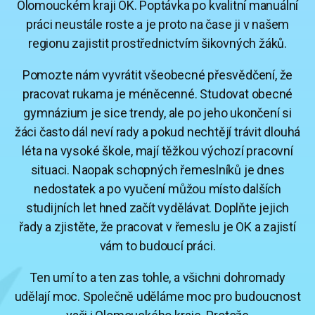
Olomouckém kraji OK. Poptávka po kvalitní manuální
práci neustále roste a je proto na čase ji v našem
regionu zajistit prostřednictvím šikovných žáků.
Pomozte nám vyvrátit všeobecné přesvědčení, že
pracovat rukama je méněcenné. Studovat obecné
gymnázium je sice trendy, ale po jeho ukončení si
žáci často dál neví rady a pokud nechtějí trávit dlouhá
léta na vysoké škole, mají těžkou výchozí pracovní
situaci. Naopak schopných řemeslníků je dnes
nedostatek a po vyučení můžou místo dalších
studijních let hned začít vydělávat. Doplňte jejich
řady a zjistěte, že pracovat v řemeslu je OK a zajistí
vám to budoucí práci.
Ten umí to a ten zas tohle, a všichni dohromady
udělají moc. Společně uděláme moc pro budoucnost