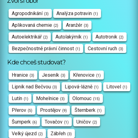
Zvol si obor
Agropodnikání
Analýza potravin
(3)
(1)
Aplikovaná chemie
Aranžér
(2)
(3)
Autoelektrikář
Autolakýrník
Autotronik
(2)
(1)
(2)
Bezpečnostně právní činnost
Cestovní ruch
(1)
(3)
Chovatelství
Cukrář
Design interiéru
Kde chceš studovat?
(1)
(6)
(1)
Dopravní prostředky
(1)
Hranice
Jeseník
Křenovice
(3)
(3)
(1)
Ekologie a životní prostředí
(2)
Lipník nad Bečvou
Lipová-lázně
Litovel
(3)
(1)
(1)
Ekonomika a podnikání
Elektrikář
(3)
(4)
Lutín
Mohelnice
Olomouc
(1)
(3)
(15)
Elektrikář – silnoproud
(3)
Přerov
Prostějov
Šternberk
(5)
(9)
(1)
Elektromechanik pro zařízení a stroje
(2)
Šumperk
Tovačov
Uničov
(6)
(1)
(2)
Elektrotechnika
Fotograf
Gastronomie
(7)
(1)
(2)
Velký újezd
Zábřeh
(2)
(3)