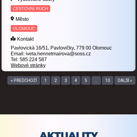
CESTOVNÍ RUCH
Město
OLOMOUC
Kontakt
Pavlovická 16/51, Pavlovičky, 779 00 Olomouc
Email: iveta.hennetmairova@soss.cz
Tel: 585 224 587
Webové stránky
« PŘEDCHOZÍ
1
2
3
4
5
…
10
DALŠÍ »
AKTUALITY