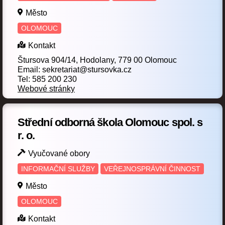
Mechanik elektrotechnik
(3)
Město
OLOMOUC
Mechanik instalatérských a elektrotechnických zařízení
(1)
Kontakt
Mechanik opravář motorových vozidel
Štursova 904/14, Hodolany, 779 00 Olomouc
(10)
Email: sekretariat@stursovka.cz
Mechanik plynových zařízení
Tel: 585 200 230
(1)
Webové stránky
Mechanik seřizovač
(4)
Mechanik strojů a zařízení
(5)
Střední odborná škola Olomouc spol. s
r. o.
Mechanizace a služby
(2)
Vyučované obory
Modelářství a návrhářství oděvů
(2)
INFORMAČNÍ SLUŽBY
VEŘEJNOSPRÁVNÍ ČINNOST
Montér suchých staveb
Multimediální tvorba
(3)
(1)
Město
Nábytkářská a dřevařská výroba
Nástrojař
(3)
(2)
OLOMOUC
Obalová technika
Obchodník
(1)
(4)
Kontakt