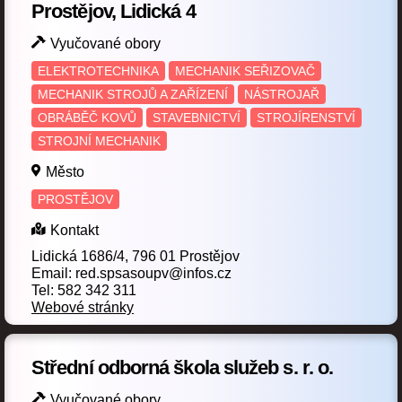
Prostějov, Lidická 4
Tesař
Tiskař na polygrafických strojích
(6)
(1)
Vyučované obory
Truhlář
Truhlářská a čalounická výroba
(5)
(2)
ELEKTROTECHNIKA
MECHANIK SEŘIZOVAČ
uměleckořemeslné zpracování dřeva
MECHANIK STROJŮ A ZAŘÍZENÍ
NÁSTROJAŘ
(1)
OBRÁBĚČ KOVŮ
STAVEBNICTVÍ
STROJÍRENSTVÍ
Uměleckořemeslné zpracování kovů
(1)
STROJNÍ MECHANIK
Umělecký kovář a zámečník
Užitá malba
(2)
(1)
Město
Včelař
Veřejnosprávní činnost
PROSTĚJOV
(1)
(2)
Výrobce kožedělného zboží
Kontakt
(2)
Lidická 1686/4, 796 01 Prostějov
Výrobce potravin
Zahradnická výroba
(2)
(1)
Email: red.spsasoupv@infos.cz
Tel: 582 342 311
Zahradnické práce
Zahradnictví
(5)
(1)
Webové stránky
Zahradník
Zednické práce
Zedník
(5)
(3)
(6)
Střední odborná škola služeb s. r. o.
Zemědělec-farmář
Zpracování usní
(3)
(1)
Vyučované obory