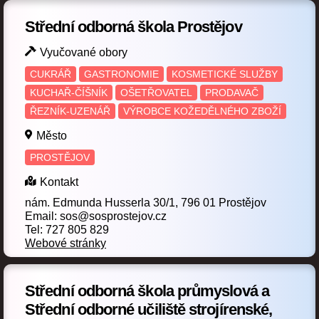
Provozní služby
Průmyslová ekologie
(3)
(1)
Střední odborná škola Prostějov
Průmyslový design
(1)
Vyučované obory
Rekondiční a sportovní masér
(2)
CUKRÁŘ
GASTRONOMIE
KOSMETICKÉ SLUŽBY
KUCHAŘ-ČÍŠNÍK
OŠETŘOVATEL
PRODAVAČ
Reprodukční grafik
(1)
ŘEZNÍK-UZENÁŘ
VÝROBCE KOŽEDĚLNÉHO ZBOŽÍ
Reprodukční grafik pro média
Řezník-uzenář
(1)
(2)
Město
Rybář
Scénická a výstavní tvorba
(1)
(1)
PROSTĚJOV
Šití oděvů
Sociální činnost
(1)
(2)
Kontakt
nám. Edmunda Husserla 30/1, 796 01 Prostějov
Spojový mechanik
Stavební materiály
(1)
(1)
Email: sos@sosprostejov.cz
Tel: 727 805 829
Stavebnictví
Stravovací a ubytovací služby
(6)
(6)
Webové stránky
Strojírenské práce
Strojírenství
(2)
(8)
Strojní mechanik
Technické lyceum
Střední odborná škola průmyslová a
(9)
(3)
Střední odborné učiliště strojírenské,
Technologie potravin
Telekomunikace
(1)
(1)