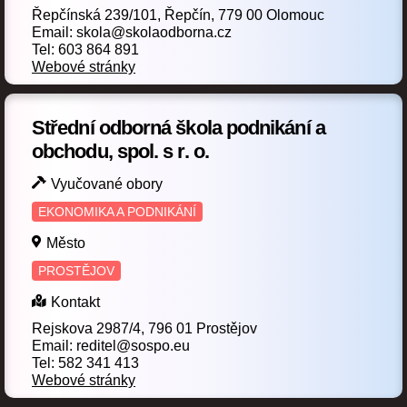
Obráběč kovů
Operátor skladování
Řepčínská 239/101, Řepčín, 779 00 Olomouc
(9)
(3)
Email: skola@skolaodborna.cz
Opravář lesnických strojů
Tel: 603 864 891
(1)
Webové stránky
Opravář zemědělských strojů
(5)
Opravářské práce
Optik
Ošetřovatel
(2)
(1)
(2)
Střední odborná škola podnikání a
obchodu, spol. s r. o.
Pečovatelské služby
Pekař
(4)
(2)
plastů a pryže
Vyučované obory
Podkovář a zemědělský kovář
(1)
(1)
EKONOMIKA A PODNIKÁNÍ
Polygrafie
Potravinářská výroba
(1)
(2)
Město
Potravinářské práce
Požární ochrana
(3)
(1)
PROSTĚJOV
Práce ve stravování
Praktická škola dvouletá
(3)
(9)
Kontakt
Praktická škola jednoletá
Prodavač
(8)
(8)
Rejskova 2987/4, 796 01 Prostějov
Email: reditel@sospo.eu
Prodavačské práce
(2)
Tel: 582 341 413
Webové stránky
Provoz a ekonomika dopravy
(2)