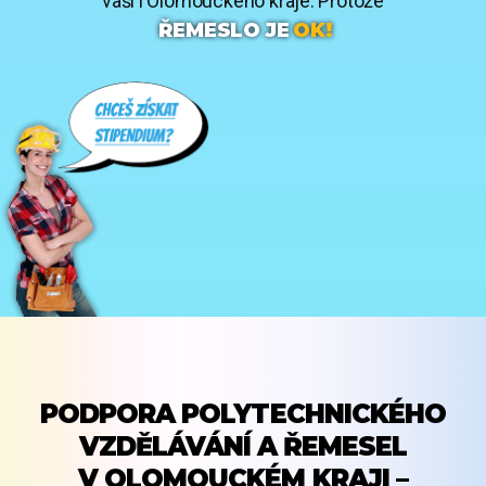
vaši i Olomouckého kraje. Protože
ŘEMESLO JE
OK!
PODPORA POLYTECHNICKÉHO
VZDĚLÁVÁNÍ A ŘEMESEL
V OLOMOUCKÉM KRAJI –