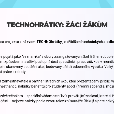
TECHNOHRÁTKY: ŽÁCI ŽÁKŮM
nkou projektu s názvem TECHNOhrátky je přiblížení technických a o
je pojatá jako “seznamka” s obory zaangažovaných škol. Během dopoledn
ím způsobem navštíví postupně šest speciálních pracovišť, kde v menší
dy plní stanovený soutěžní úkol, bodovaný učiteli odborného výcviku. Velký
 práce s roboty.
zaměstnavatelé a partneři středních škol, kteří prezentacemi přiblíží v
ěstnanců, nabídky benefitů pro studenty apod. (firemní stipendia, možno
ávěrečná hra – speciální vědomostní kvíz prověřující znalosti, které si ž
 části – nejprve otázky podle vzoru televizní soutěže Riskuj! a poté od