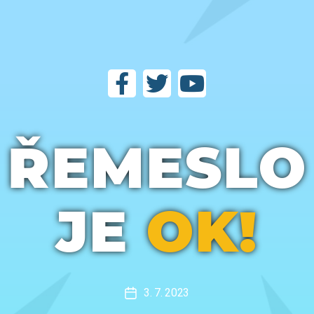
ŘEMESLO
JE
OK!
3. 7. 2023
Datum
příspěvku