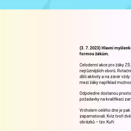
(3. 7. 2023) Hlavní myšle
formou žákům.
Celodenní akce pro žáky ZŠ 
nejrůznějších oborů. Rotačn
dílčí aktivity a na závěr vž
mezi žáky například možnost
Odpoledne dostanou prostor 
požadavky na kvalifikaci zam
Vrcholem celého dne je pak z
zapamatovali. Kvíz tvoří dvě
obrázků – tzv. Kufr.