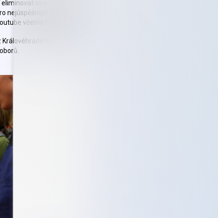
eliminovat ostych a žáci ZŠ
pro nejúspěšnější družstvo
utube včetně fotek a videí.
z Královéhradeckého a 1 ze
oborů.