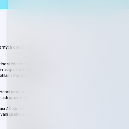
dborných oborů zábavnou
e si žáci vyzkouší úkoly z
ch skupinkách vykonávají
 ohlas v Pardubicích vzbudila
ýrobní program firmy,
sti praxí atd.).
áci ZŠ odnesli a
krývání číselně zakódovaných