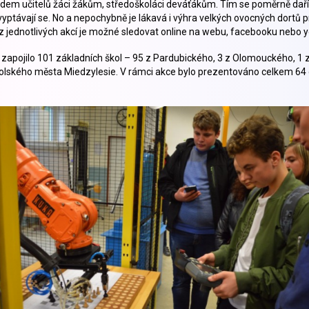
dem učitelů žáci žákům, středoškoláci deváťákům. Tím se poměrně daří 
a vyptávají se. No a nepochybně je lákavá i výhra velkých ovocných dortů 
 jednotlivých akcí je možné sledovat online na webu, facebooku nebo yo
apojilo 101 základních škol – 95 z Pardubického, 3 z Olomouckého, 1 
polského města Miedzylesie. V rámci akce bylo prezentováno celkem 64 