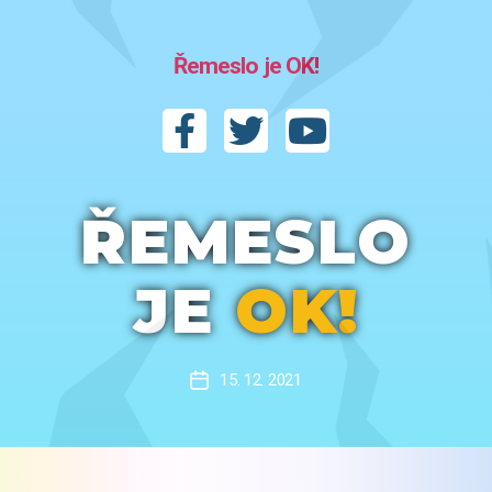
Řemeslo je OK!
ŘEMESLO
JE
OK!
15. 12. 2021
Datum
příspěvku