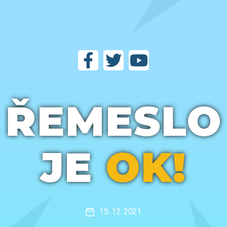
ŘEMESLO
JE
OK!
15. 12. 2021
Datum
příspěvku